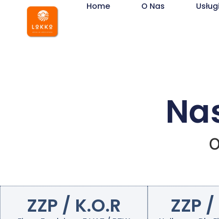
Home
O Nas
Usług
Nas
O
ZZP / K.O.R
ZZP /