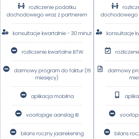
rozliczenie podatku
rozlic
dochodowego wraz z partnerem​
dochodowego w
konsultacje kwartalnie - 30 minut
konsultacje k
rozliczenie kwartalne BTW
rozliczen
darmowy program do faktur (15
darmowy pro
miesięcy)
mie
aplikacja mobilna
aplik
voorlopige aanslag IB
voorlop
bilans roczny jaarrekening
bilans roc