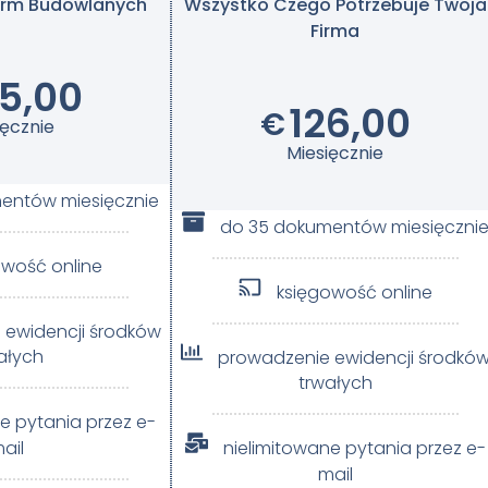
Firm Budowlanych
Wszystko Czego Potrzebuje Twoja
Firma
5,00
126,00
€
ięcznie
Miesięcznie
entów miesięcznie
do 35 dokumentów miesięczni
owość online
księgowość online
 ewidencji środków
ałych
prowadzenie ewidencji środkó
trwałych
e pytania przez e-
ail
nielimitowane pytania przez e-
mail