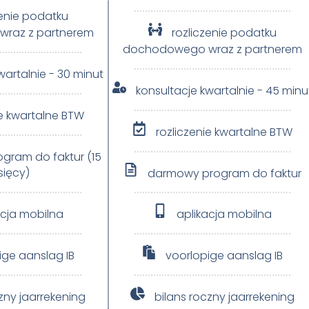
zenie podatku
raz z partnerem​
rozliczenie podatku
dochodowego wraz z partnerem​
wartalnie - 30 minut
konsultacje kwartalnie - 45 minu
ie kwartalne BTW
rozliczenie kwartalne BTW
gram do faktur (15
sięcy)
darmowy program do faktur
acja mobilna
aplikacja mobilna
ige aanslag IB
voorlopige aanslag IB
zny jaarrekening
bilans roczny jaarrekening