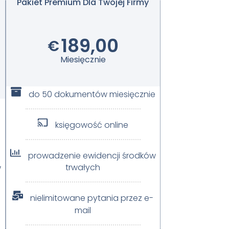
Pakiet Premium Dla Twojej Firmy​
189,00
€
Miesięcznie
do 50 dokumentów miesięcznie
e
księgowość online
prowadzenie ewidencji środków
w
trwałych
nielimitowane pytania przez e-
mail