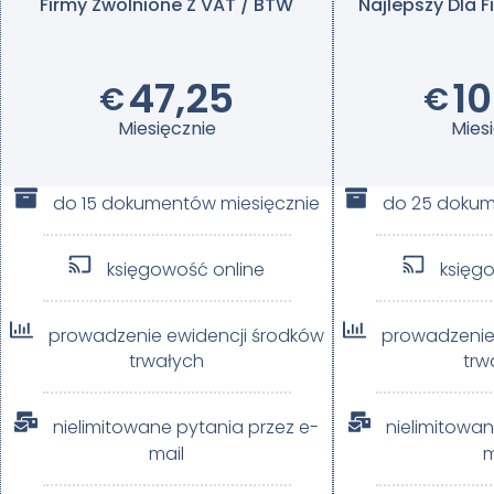
Firmy Zwolnione Z VAT / BTW
Najlepszy Dla 
47,25
10
€
€
Miesięcznie
Mies
do 15 dokumentów miesięcznie
do 25 dokum
księgowość online
księg
prowadzenie ewidencji środków
prowadzenie
trwałych
trw
nielimitowane pytania przez e-
nielimitowan
mail
m