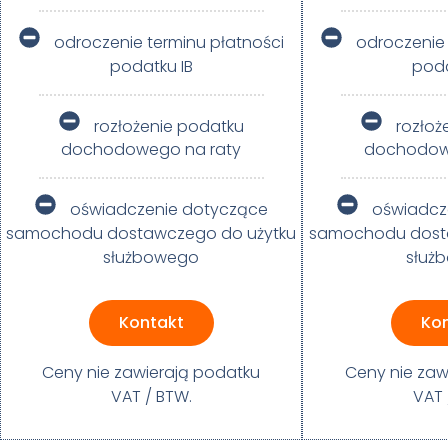
odroczenie terminu płatności
odroczenie 
podatku IB
poda
rozłożenie podatku
rozłoż
dochodowego na raty
dochodow
oświadczenie dotyczące
oświadcz
samochodu dostawczego do użytku
samochodu dost
służbowego
służ
Kontakt
Ko
Ceny nie zawierają podatku
Ceny nie zaw
VAT / BTW.​
VAT 