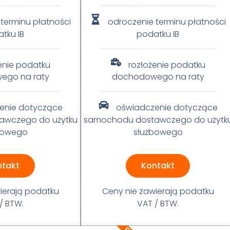
terminu płatności
odroczenie terminu płatności
tku IB
podatku IB
enie podatku
rozłożenie podatku
ego na raty
dochodowego na raty
enie dotyczące
oświadczenie dotyczące
awczego do użytku
samochodu dostawczego do użytk
bowego
służbowego
ntakt
Kontakt
ierają podatku
Ceny nie zawierają podatku
/ BTW.​
VAT / BTW.​