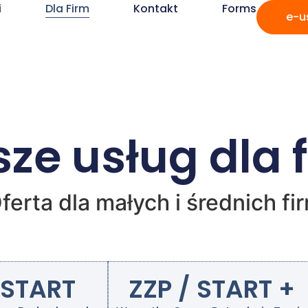
i
Dla Firm
Kontakt
Forms
e-u
ze usług dla 
ferta dla małych i średnich fi
 START
ZZP / START +