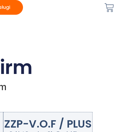
sługi
firm
rm
ZZP-V.O.F / PLUS​