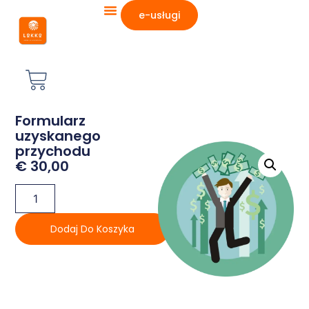
e-usługi
Formularz
uzyskanego
przychodu
€
30,00
Dodaj Do Koszyka