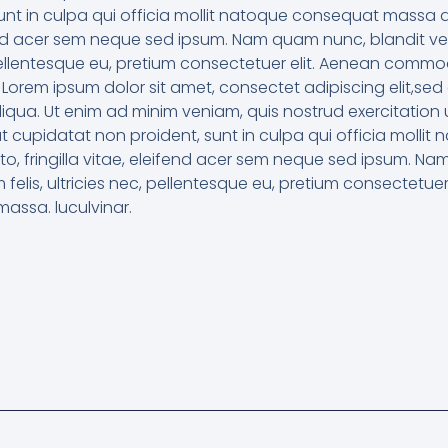
unt in culpa qui officia mollit natoque consequat massa
eifend acer sem neque sed ipsum. Nam quam nunc, blandit ve
 pellentesque eu, pretium consectetuer elit. Aenean commod
Lorem ipsum dolor sit amet, consectet adipiscing elit,sed
qua. Ut enim ad minim veniam, quis nostrud exercitation ul
at cupidatat non proident, sunt in culpa qui officia moll
o, fringilla vitae, eleifend acer sem neque sed ipsum. Na
 felis, ultricies nec, pellentesque eu, pretium consectet
massa. luculvinar.