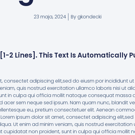
23 maja, 2024
By
gkondecki
[1-2 Lines]. This Text Is Automatically 
.
t, consectet adipiscing elit,sed do eiusm por incididunt 
eniam, quis nostrud exercitation ullamco laboris nisi ut al
unt in culpa qui officia mollit natoque consequat massa
eifend acer sem neque sed ipsum. Nam quam nunc, blandit ve
 pellentesque eu, pretium consectetuer elit. Aenean commod
Lorem ipsum dolor sit amet, consectet adipiscing elit,sed
qua. Ut enim ad minim veniam, quis nostrud exercitation ul
at cupidatat non proident, sunt in culpa qui officia moll