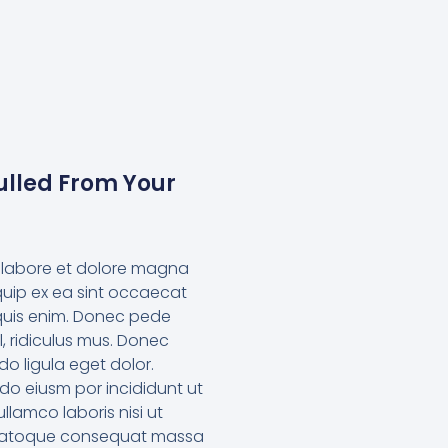
Pulled From Your
ut labore et dolore magna
iquip ex ea sint occaecat
 quis enim. Donec pede
l, ridiculus mus. Donec
o ligula eget dolor.
 do eiusm por incididunt ut
lamco laboris nisi ut
it natoque consequat massa