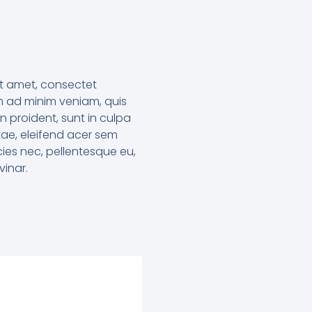
it amet, consectet
im ad minim veniam, quis
n proident, sunt in culpa
tae, eleifend acer sem
cies nec, pellentesque eu,
inar.