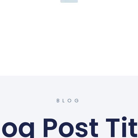
BLOG
log Post Tit