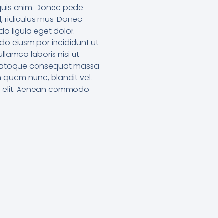
 quis enim. Donec pede
l, ridiculus mus. Donec
o ligula eget dolor.
 do eiusm por incididunt ut
lamco laboris nisi ut
it natoque consequat massa
m quam nunc, blandit vel,
uer elit. Aenean commodo